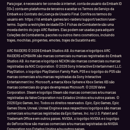
Para jogar, é necessário ter conexão à internet, conta de usuário da Embark ID
(13+), conta em plataforma de terceiros e aceitar os Termos de Serviço da
Embark e o Contrato de Licença de Usuário Final. Confira os termos do
usuário em: https://id.embark.games/arc-raiders/support/section/user-
terms. Sujeito a restrições de idade (13+). Fichas de Combatente são uma
moeda dentro do jogo ARC Raiders. Elas podem ser usadas para adquirir
Coleções de Combatente, pacotes ou outros itens cosméticos, incluindo
trajes, mochilas, pingentes, emotes, trajes de Sucatinha etc.
ARC RAIDERS © 2026 Embark Studios AB. As marcas e logotipos ARC
RAIDERS e EMBARK são marcas comerciais ou marcas registradas do Embark
Studios AB. As marcas e logotipos NEXON são marcas comerciais ou marcas
registradas da NXC Corporation. © 2026 Sony Interactive Entertainment LLC.
PlayStation, o logotipo PlayStation Family Mark, PS5 e o logotipo do PS5 são
marcas comerciais e/ou marcas registradas da Sony Interactive
Entertainment Inc. Microsoft, a marca Xbox Sphere e Xbox Series X|S são
marcas comerciais do grupo de empresas Microsoft. © 2026 Valve
Corporation. Steam e logotipo Steam são marcas comerciais e/ou marcas
registradas da Valve Corporation nos Estados Unidos e/ou outros países. ©
2026 Epic Games, Inc. Todos os direitos reservados. Epic, Epic Games, Epic
Games Store, Unreal, Unreal Engine e seus respectivos logotipos são marcas
comerciais e/ou marcas registradas da Epic Games, Inc. no U.S. Patent and
Trademark Office e em outros países. NVIDIA, o logotipo NVIDIA e o logotipo
do GeForce Now são marcas comerciais e/ou marcas registradas da NVIDIA
Corporation nos Estados Unidos e/ou outros países.