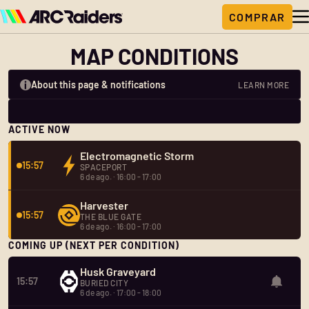
MAP CONDITIONS
About this page & notifications
LEARN MORE
ACTIVE NOW
Electromagnetic Storm
15:57
SPACEPORT
6 de ago. · 16:00 - 17:00
Harvester
15:57
THE BLUE GATE
6 de ago. · 16:00 - 17:00
COMING UP (NEXT PER CONDITION)
Husk Graveyard
15:57
BURIED CITY
6 de ago. · 17:00 - 18:00